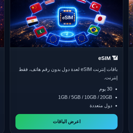
📶 eSIM
باقات إنترنت eSIM لعدة دول بدون رقم هاتف، فقط
إنترنت.
30 يوم
1GB / 5GB / 10GB / 20GB
دول متعددة
اعرض الباقات